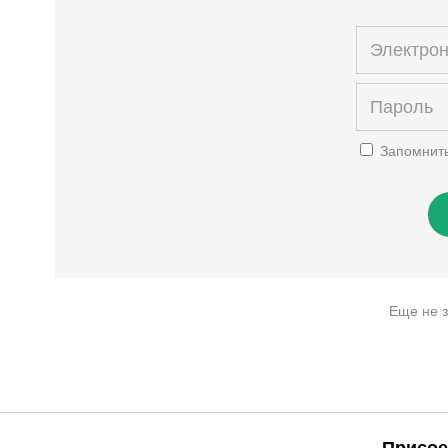
Запомнит
Еще не 
Присое