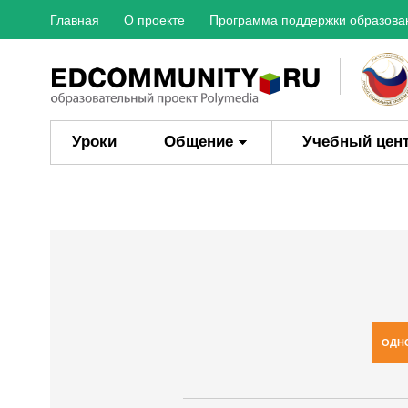
Главная
О проекте
Программа поддержки образова
Уроки
Общение
Учебный цен
ОДН