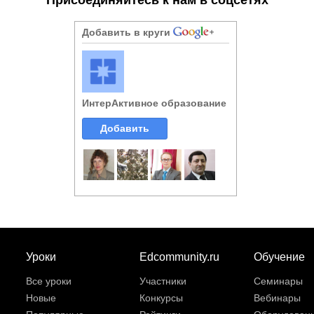
Добавить в круги
ИнтерАктивное образование
Добавить
Уроки
Edcommunity.ru
Обучение
Все уроки
Участники
Семинары
Новые
Конкурсы
Вебинары