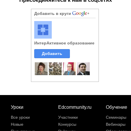
Добавить в круги
ИнтерАктивное образование
Добавить
Уроки
Edcommunity.ru
Обучение
Все уроки
Участники
Семинары
Новые
Конкурсы
Вебинары