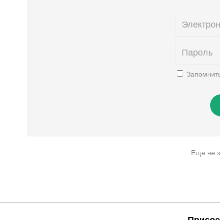
Запомнит
Еще не 
Присое