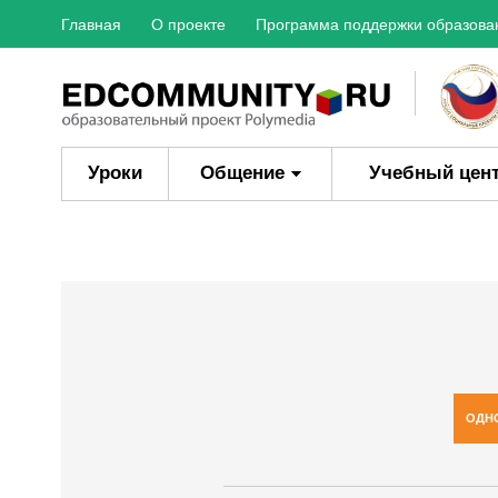
Главная
О проекте
Программа поддержки образова
Уроки
Общение
Учебный цен
ОДН