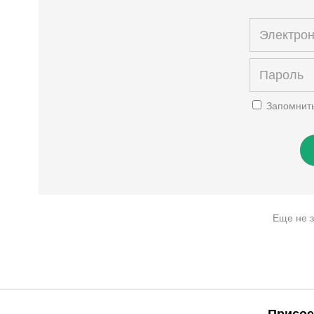
Запомнит
Еще не 
Присое