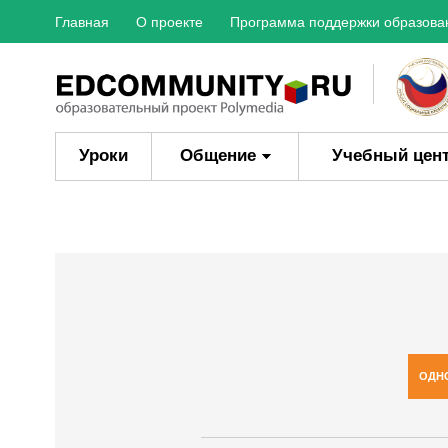
Главная
О проекте
Программа поддержки образова
Уроки
Общение
Учебный цен
ОДН