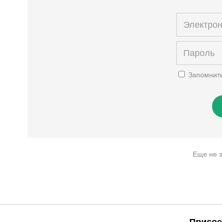
Запомнит
Еще не 
Присое