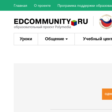
Главная
О проекте
Программа поддержки образова
Уроки
Общение
Учебный цен
ОДН