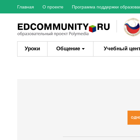
Главная
О проекте
Программа поддержки образова
Уроки
Общение
Учебный цен
ОДН