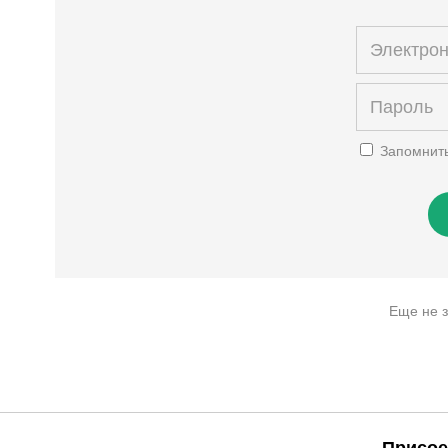
Запомнит
Еще не 
Присое