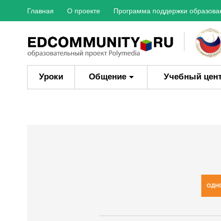
Главная
О проекте
Программа поддержки образова
Уроки
Общение
Учебный цен
ОДН