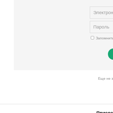
Запомнит
Еще не 
Присое