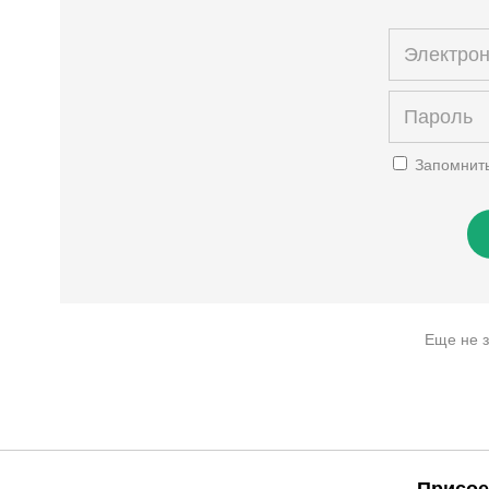
Запомнит
Еще не 
Присое