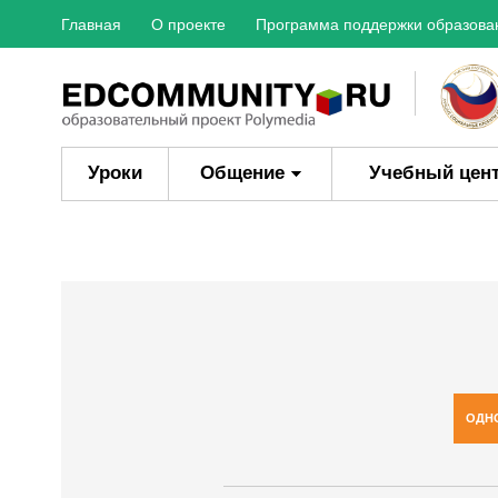
Главная
О проекте
Программа поддержки образова
Уроки
Общение
Учебный цен
ОДН