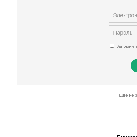
Запомнит
Еще не 
Присое