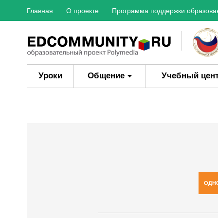
Главная
О проекте
Программа поддержки образова
Уроки
Общение
Учебный цен
ОДН