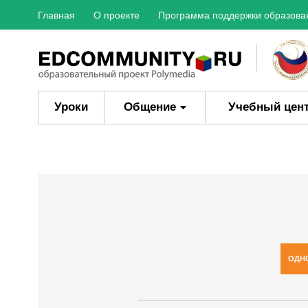
Главная
О проекте
Программа поддержки образова
Уроки
Общение
Учебный цен
ОДН