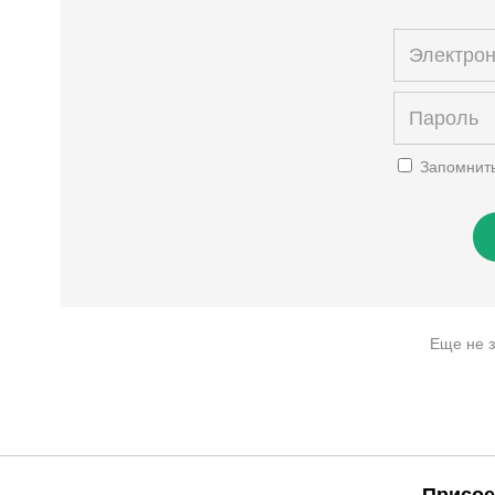
Запомнит
Еще не 
Присое