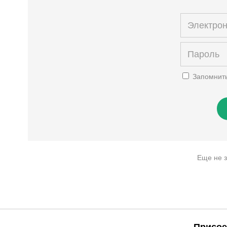
Запомнит
Еще не 
Присое