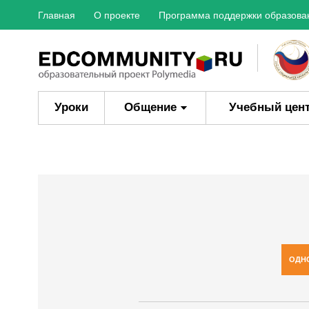
Главная
О проекте
Программа поддержки образова
Уроки
Общение
Учебный цен
ОДН