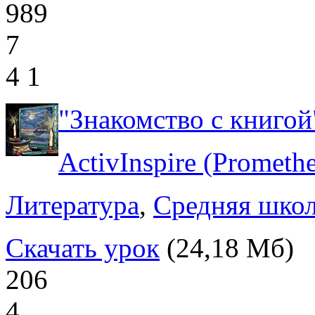
989
7
4
1
"Знакомство с книгой
ActivInspire (Prometh
Литература
,
Средняя шко
Скачать урок
(24,18 Мб)
206
4