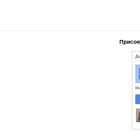
Присое
Д
И