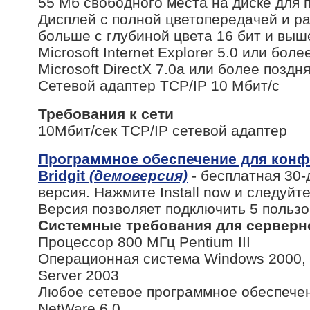
55 Мб свободного места на диске для
Дисплей с полной цветопередачей и р
больше с глубиной цвета 16 бит и в
Microsoft Internet Explorer 5.0 или бо
Microsoft DirectX 7.0a или более поз
Сетевой адаптер TCP/IP 10 Мбит/с
Требования к сети
10Мбит/сек TCP/IP сетевой адаптер
Программное обеспечение для конф
Bridgit
(демоверсия)
- бесплатная 30-
версия. Нажмите Install now и следуйт
Версия позволяет подключить 5 поль
Системные требования для серверн
Процессор 800 МГц Pentium III
Операционная система Windows 2000,
Server 2003
Любое сетевое программное обеспечен
NetWare 6.0