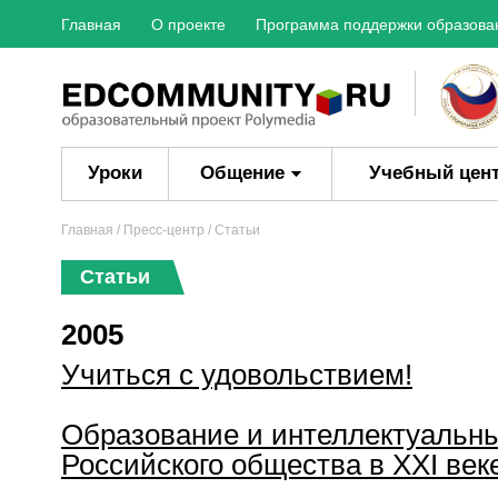
Главная
О проекте
Программа поддержки образова
Уроки
Общение
Учебный цен
Главная
/
Пресс-центр
/ Статьи
Статьи
2005
Учиться с удовольствием!
Образование и интеллектуальн
Российского общества в XXI век