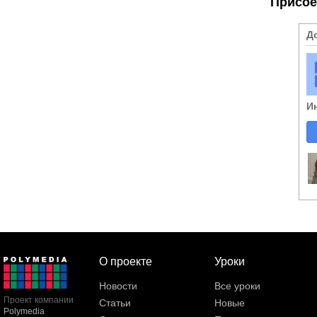
Присое
Д
И
О проекте
Уроки
Новости
Все уроки
Проект компании
Статьи
Новые
Polymedia