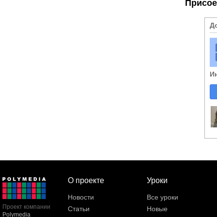
Присое
Д
И
О проекте
Уроки
Новости
Все уроки
Проект компании
Статьи
Новые
Polymedia