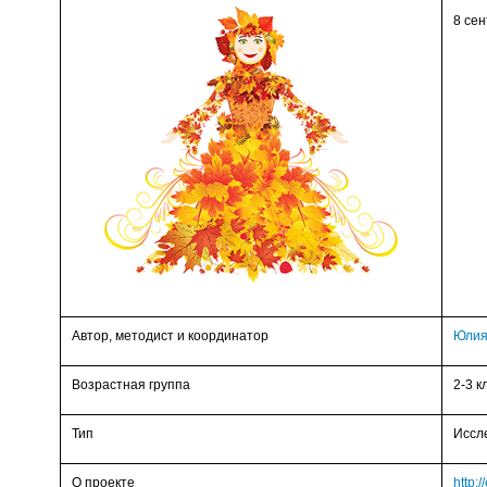
8 сен
Автор, методист и координатор
Юлия
Возрастная группа
2-3 к
Тип
Иссл
О проекте
http: