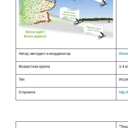
Автор, методист и координатор
Юлия
Возрастная группа
1-4 к
Тип
Иссл
О проекте
http:
"
Уныл