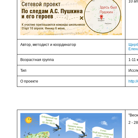
10 ап
Автор, методист и координатор
Щерб
Елен
Возрастная группа
1-11 
Тип
Иссл
О проекте
http:
"Весн
2 - 2