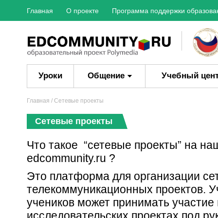
Главная
О проекте
Программа поддержки образова
Уроки
Общение
Учебный цен
Главная
/ Сетевые проекты
Сетевые проекты
Что такое “сетевые проекты” на на
edcommunity.ru ?
Это платформа для организации се
телекоммуникационных проектов. Уч
учеников может принимать участие 
исследовательских проектах под р