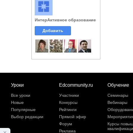
ИнтерАктивное образование
Добавить
Уроки
Edcommunity.ru
Обучение
Все уроки
Участники
Семинары
Новые
Конкурсы
Вебинары
Популярные
Рейтинги
Оборудован
Выбор редакции
Прямой эфир
Мероприяти
Форум
Курсы повы
квалификац
Реклама
×