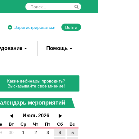
Зарегистрироваться
Войти
удование
Помощь
Какие вебинары проводить?
Высказывайте свое мнение!
алендарь мероприятий
Июль 2026
н
Вт
Ср
Чт
Пт
Сб
Вс
9
30
1
2
3
4
5