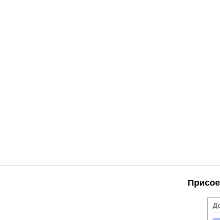
Присое
Д