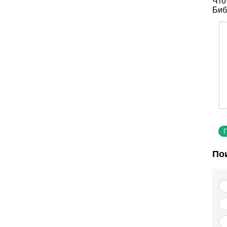
Что
Биб
По