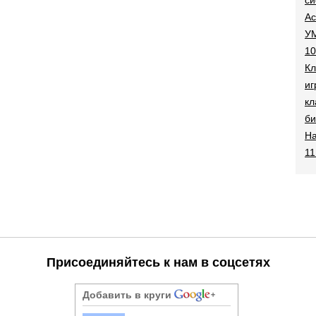
Ac
УМ
10
Кл
иг
кл
би
На
11
Присоединяйтесь к нам в соцсетях
Добавить в круги