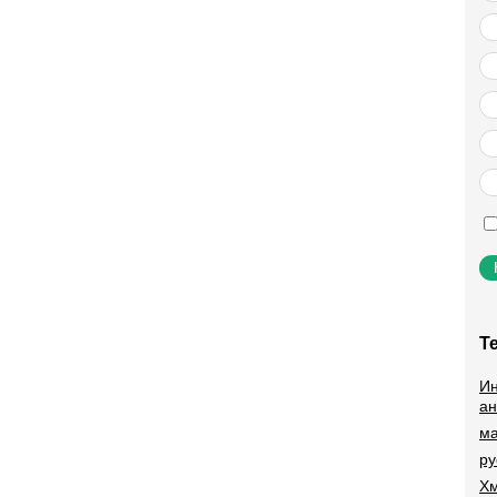
Т
Ин
ан
ма
ру
Хм