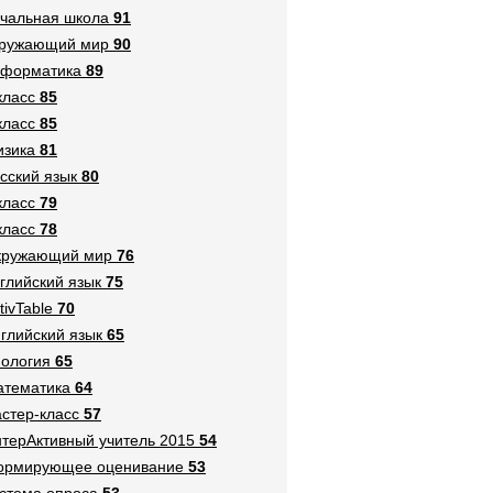
чальная школа
91
кружающий мир
90
нформатика
89
класс
85
класс
85
зика
81
сский язык
80
класс
79
класс
78
кружающий мир
76
глийский язык
75
tivTable
70
глийский язык
65
ология
65
тематика
64
стер-класс
57
терАктивный учитель 2015
54
ормирующее оценивание
53
стема опроса
53