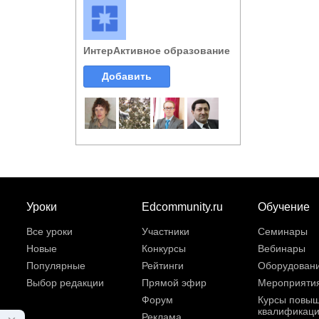
ИнтерАктивное образование
Добавить
Уроки
Edcommunity.ru
Обучение
Все уроки
Участники
Семинары
Новые
Конкурсы
Вебинары
Популярные
Рейтинги
Оборудован
Выбор редакции
Прямой эфир
Мероприяти
Форум
Курсы повы
квалификац
Реклама