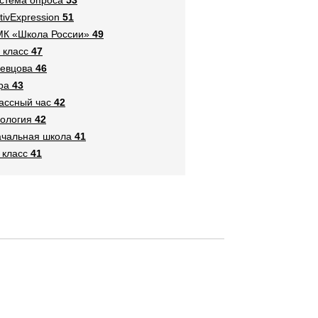
tivExpression
51
К «Школа России»
49
 класс
47
евцова
46
ра
43
ассный час
42
ология
42
чальная школа
41
 класс
41