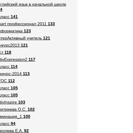
глийский язык в начальной школе
4
класс
141
art профессионал 2011
133
нформатика
123
терАктивный учитель
121
нкурс2013
121
ст
118
tivExpression2
117
класс
114
нкурс-2014
113
ГОС
112
класс
105
класс
105
tivInspire
103
итриева О.С.
102
оминация_1
100
класс
94
ролева Е.А.
92