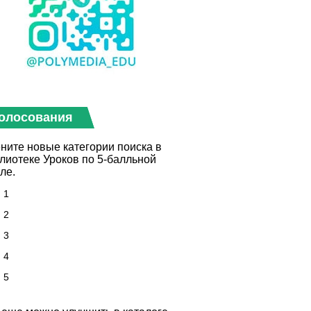
олосования
ните новые категории поиска в
лиотеке Уроков по 5-балльной
ле.
1
2
3
4
5