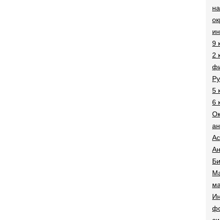
на
о
и
9 
2 
фи
Ру
5 
6 
О
ан
Ac
Ан
Би
Ма
ма
Ин
ф
си