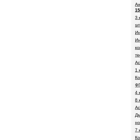
Ан
15
3 
sm
И
Ин
ко
те
Ac
1 
Ко
Ф
4 
8 
Ac
Дм
н
7 
Ко