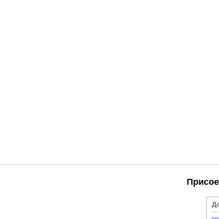
Присое
Д