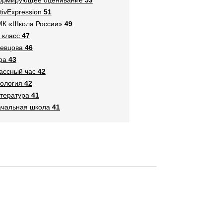
tivExpression
51
К «Школа России»
49
 класс
47
евцова
46
ра
43
ассный час
42
ология
42
тература
41
чальная школа
41