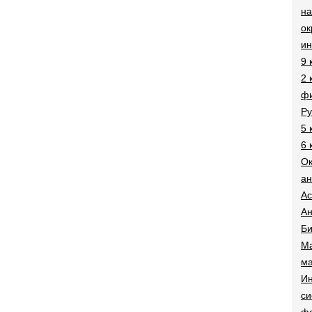
на
о
и
9 
2 
фи
Ру
5 
6 
О
ан
Ac
Ан
Би
Ма
ма
Ин
си
ф