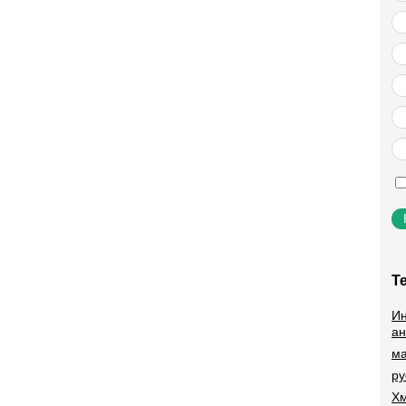
Т
Ин
ан
ма
ру
Хм