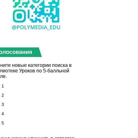
олосования
ните новые категории поиска в
лиотеке Уроков по 5-балльной
ле.
1
2
3
4
5