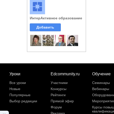
ИнтерАктивное образование
Добавить
Уроки
Edcommunity.ru
Обучение
Все уроки
Участники
Семинары
Новые
Конкурсы
Вебинары
Популярные
Рейтинги
Оборудован
Выбор редакции
Прямой эфир
Мероприяти
Форум
Курсы повы
квалификац
Реклама