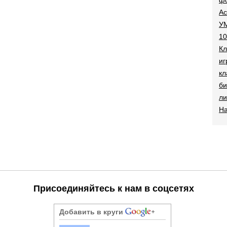
Ac
УМ
10
Кл
иг
кл
би
ли
На
Присоединяйтесь к нам в соцсетях
Добавить в круги