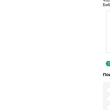
Что
Биб
По