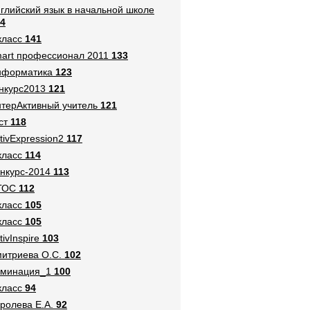
глийский язык в начальной школе
4
класс
141
art профессионал 2011
133
нформатика
123
нкурс2013
121
терАктивный учитель
121
ст
118
tivExpression2
117
класс
114
нкурс-2014
113
ГОС
112
класс
105
класс
105
tivInspire
103
итриева О.С.
102
оминация_1
100
класс
94
ролева Е.А.
92