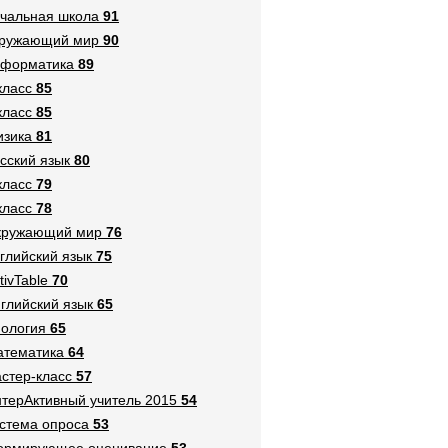
чальная школа
91
кружающий мир
90
нформатика
89
класс
85
класс
85
зика
81
сский язык
80
класс
79
класс
78
кружающий мир
76
глийский язык
75
tivTable
70
глийский язык
65
ология
65
тематика
64
стер-класс
57
терАктивный учитель 2015
54
стема опроса
53
ормирующее оценивание
53