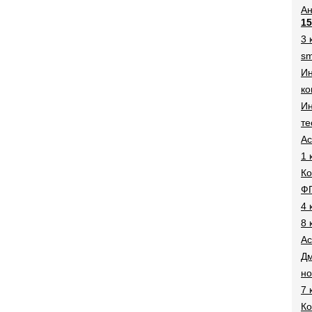
Ан
15
3 
sm
И
ко
Ин
те
Ac
1 
Ко
Ф
4 
8 
Ac
Дм
н
7 
Ко