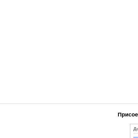
Присое
Д