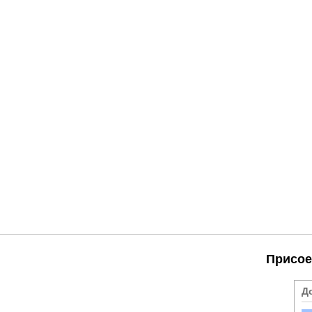
Присое
Д