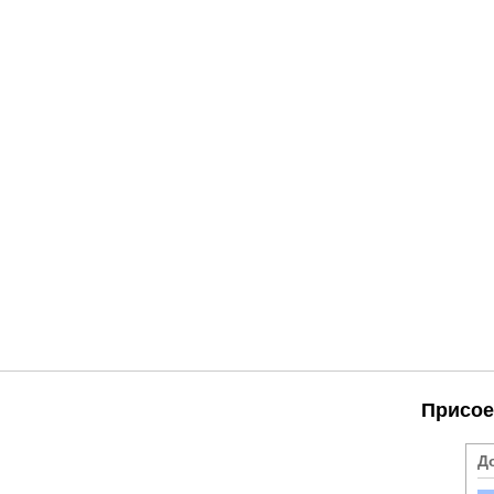
Присое
Д