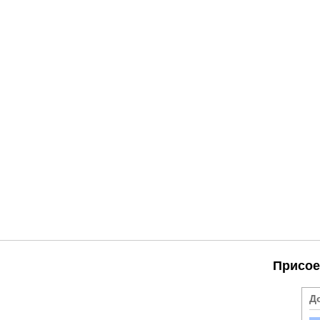
Присое
Д