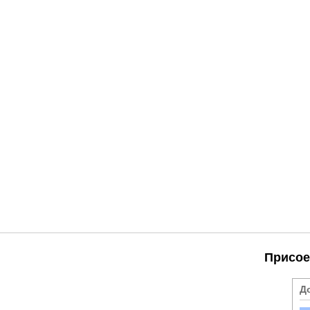
Присое
Д