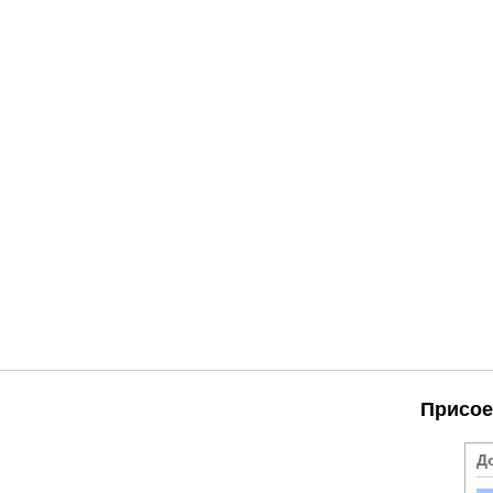
Присое
Д