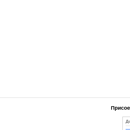
Присое
Д