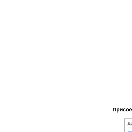
Присое
Д