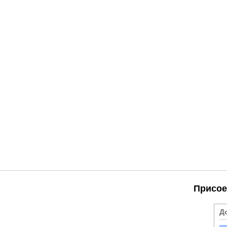
Присое
Д