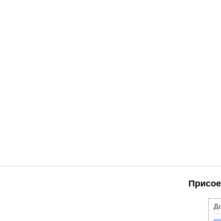
Присое
Д