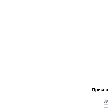
Присое
Д