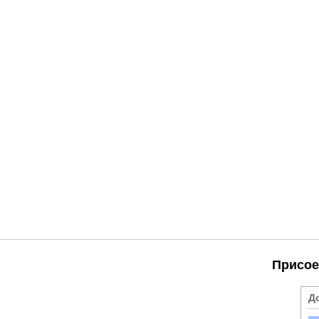
Присое
Д