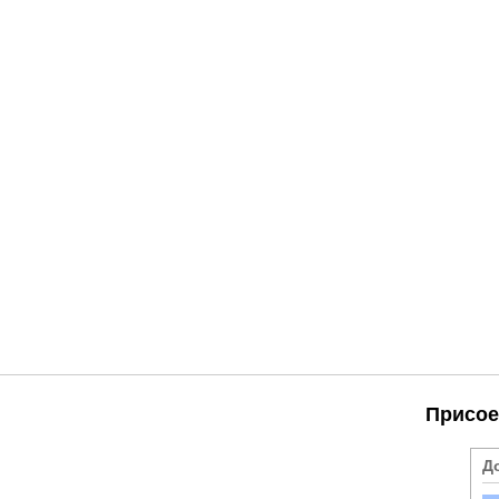
Присое
Д