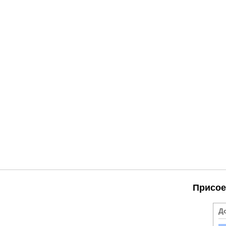
Присое
Д