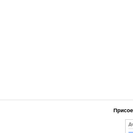
Присое
Д