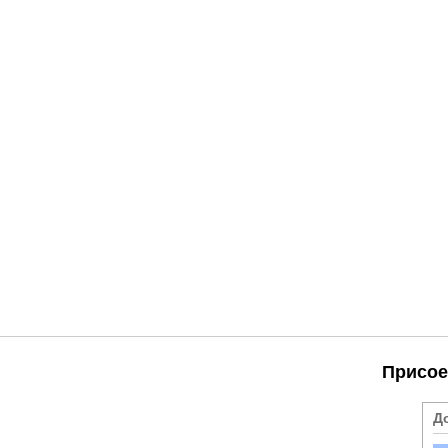
Присое
Д