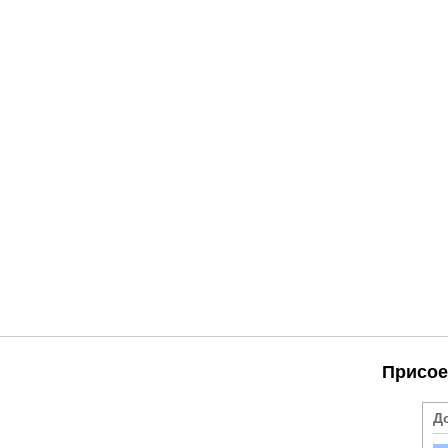
Присое
Д