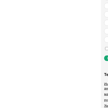
Т
Ин
ан
ма
ру
Хм