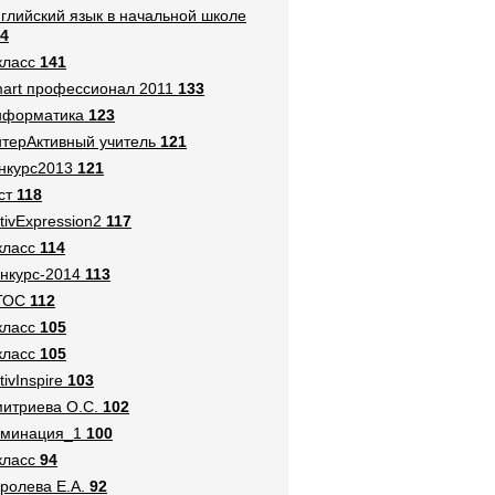
глийский язык в начальной школе
4
класс
141
art профессионал 2011
133
нформатика
123
терАктивный учитель
121
нкурс2013
121
ст
118
tivExpression2
117
класс
114
нкурс-2014
113
ГОС
112
класс
105
класс
105
tivInspire
103
итриева О.С.
102
оминация_1
100
класс
94
ролева Е.А.
92