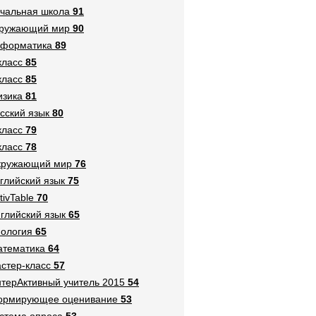
чальная школа
91
кружающий мир
90
нформатика
89
класс
85
класс
85
зика
81
сский язык
80
класс
79
класс
78
кружающий мир
76
глийский язык
75
tivTable
70
глийский язык
65
ология
65
тематика
64
стер-класс
57
терАктивный учитель 2015
54
ормирующее оценивание
53
стема опроса
53