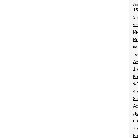
Ан
15
3 
sm
И
Ин
ко
те
Ac
1 
Ко
Ф
4 
8 
Ac
Дм
н
7 
Ко