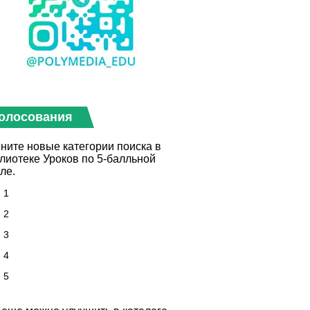
олосования
ните новые категории поиска в
лиотеке Уроков по 5-балльной
ле.
1
2
3
4
5