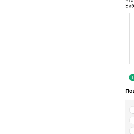
Что
Биб
По