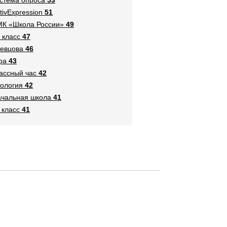
tivExpression
51
К «Школа России»
49
 класс
47
евцова
46
ра
43
ассный час
42
ология
42
чальная школа
41
 класс
41