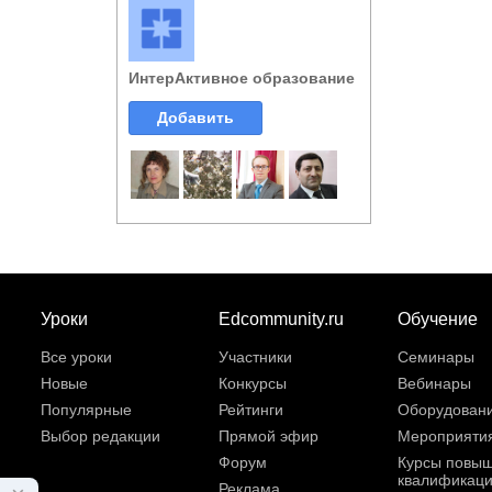
ИнтерАктивное образование
Добавить
Уроки
Edcommunity.ru
Обучение
Все уроки
Участники
Семинары
Новые
Конкурсы
Вебинары
Популярные
Рейтинги
Оборудован
Выбор редакции
Прямой эфир
Мероприяти
Форум
Курсы повы
квалификац
Реклама