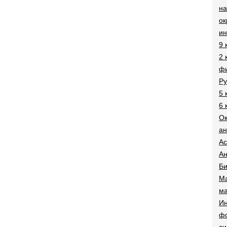
на
о
и
9 
2 
фи
Ру
5 
6 
О
ан
Ac
Ан
Би
Ма
ма
Ин
ф
си