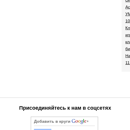
Ac
УМ
10
Кл
иг
кл
би
На
11
Присоединяйтесь к нам в соцсетях
Добавить в круги