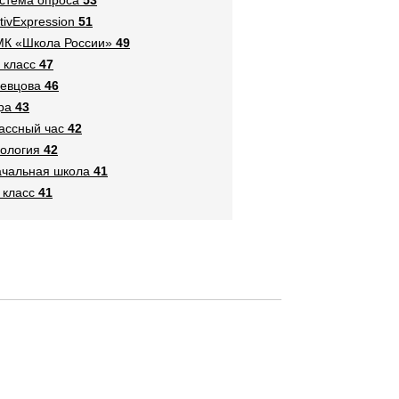
tivExpression
51
К «Школа России»
49
 класс
47
евцова
46
ра
43
ассный час
42
ология
42
чальная школа
41
 класс
41