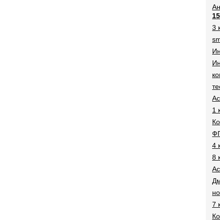
Ан
15
3 
sm
И
Ин
ко
те
Ac
1 
Ко
Ф
4 
8 
Ac
Дм
н
7 
Ко