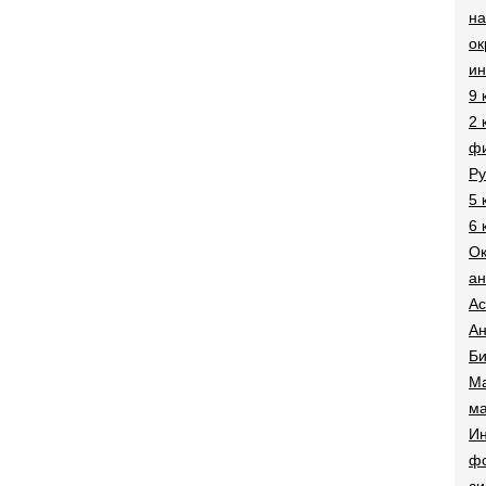
на
о
и
9 
2 
фи
Ру
5 
6 
О
ан
Ac
Ан
Би
Ма
ма
Ин
ф
си