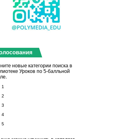
олосования
ните новые категории поиска в
лиотеке Уроков по 5-балльной
ле.
1
2
3
4
5