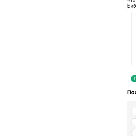
Что
Биб
По