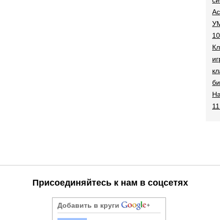
Ac
УМ
10
Кл
иг
кл
би
На
11
Присоединяйтесь к нам в соцсетях
Добавить в круги