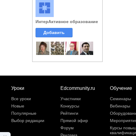
ИнтерАктивное образование
Добавить
Уроки
Edcommunity.ru
Обучение
Все уроки
Участники
Семинары
Новые
Конкурсы
Вебинары
Популярные
Рейтинги
Оборудован
Выбор редакции
Прямой эфир
Мероприяти
Форум
Курсы повы
квалификац
Реклама