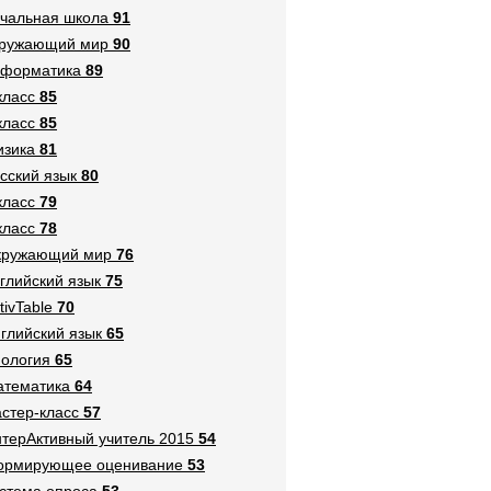
чальная школа
91
кружающий мир
90
нформатика
89
класс
85
класс
85
зика
81
сский язык
80
класс
79
класс
78
кружающий мир
76
глийский язык
75
tivTable
70
глийский язык
65
ология
65
тематика
64
стер-класс
57
терАктивный учитель 2015
54
ормирующее оценивание
53
стема опроса
53