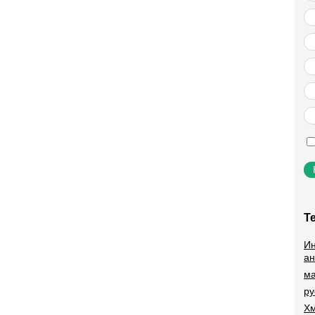
Т
Ин
ан
ма
ру
Хм