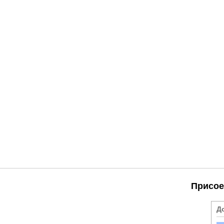
Присое
Д