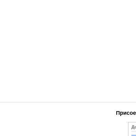
Присое
Д