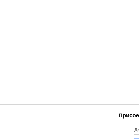
Присое
Д