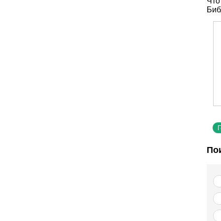
Что
Биб
По