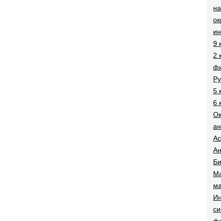
на
о
и
9 
2 
фи
Ру
5 
6 
О
ан
Ac
Ан
Би
Ма
ма
Ин
си
ф