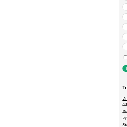
Т
Ин
ан
ма
ру
Хм