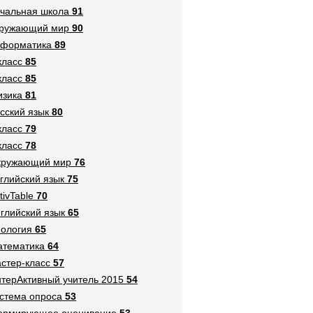
чальная школа
91
кружающий мир
90
нформатика
89
класс
85
класс
85
зика
81
сский язык
80
класс
79
класс
78
кружающий мир
76
глийский язык
75
tivTable
70
глийский язык
65
ология
65
тематика
64
стер-класс
57
терАктивный учитель 2015
54
стема опроса
53
ормирующее оценивание
53