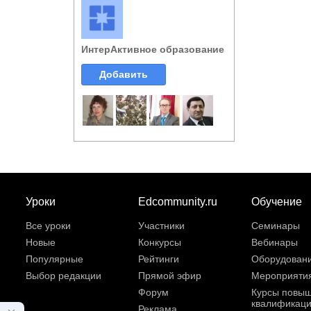
ИнтерАктивное образование
Добавить
Уроки
Edcommunity.ru
Обучение
Все уроки
Участники
Семинары
Новые
Конкурсы
Вебинары
Популярные
Рейтинги
Оборудован
Выбор редакции
Прямой эфир
Мероприяти
Форум
Курсы повы
квалификац
Реклама