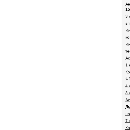
Ан
15
3 
sm
И
ко
Ин
те
Ac
1 
Ко
Ф
4 
8 
Ac
Дм
н
7 
Ко