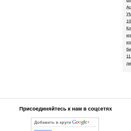
Ac
УМ
10
Кл
иг
кл
би
11
ли
Присоединяйтесь к нам в соцсетях
Добавить в круги