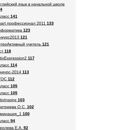
глийский язык в начальной школе
4
класс
141
art профессионал 2011
133
нформатика
123
нкурс2013
121
терАктивный учитель
121
ст
118
tivExpression2
117
класс
114
нкурс-2014
113
ГОС
112
класс
105
класс
105
tivInspire
103
итриева О.С.
102
оминация_1
100
класс
94
ролева Е.А.
92