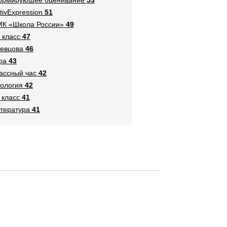
tivExpression
51
К «Школа России»
49
 класс
47
евцова
46
ра
43
ассный час
42
ология
42
 класс
41
тература
41