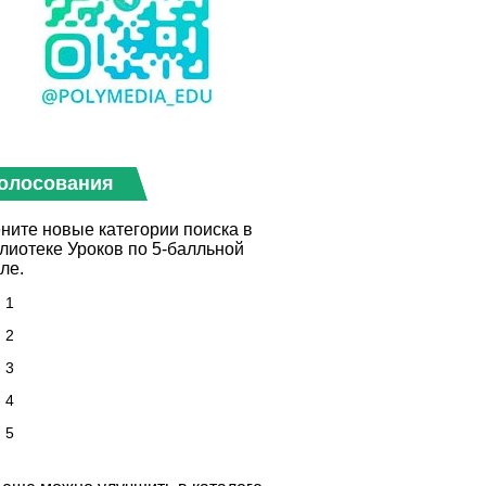
олосования
ните новые категории поиска в
лиотеке Уроков по 5-балльной
ле.
1
2
3
4
5