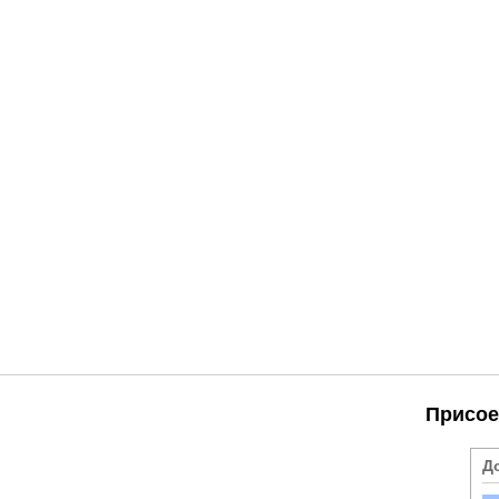
Присое
Д