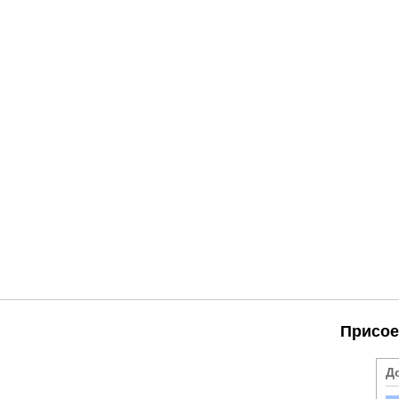
Присое
Д