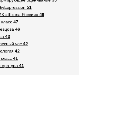
tivExpression
51
К «Школа России»
49
 класс
47
евцова
46
ра
43
ассный час
42
ология
42
 класс
41
тература
41