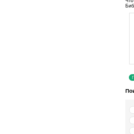
Что
Биб
По