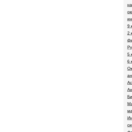
на
о
и
9 
2 
фи
Ру
5 
6 
О
ан
Ac
Ан
Би
Ма
ма
Ин
си
ф