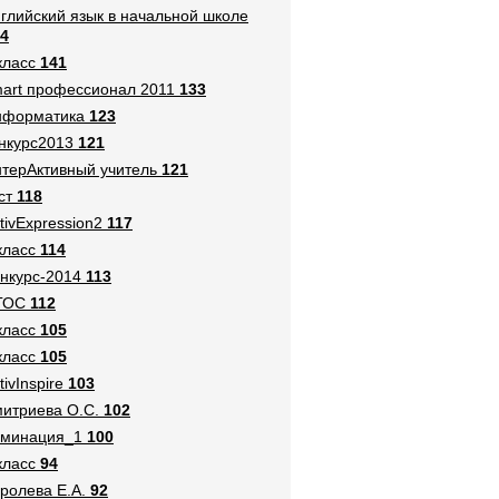
глийский язык в начальной школе
4
класс
141
art профессионал 2011
133
нформатика
123
нкурс2013
121
терАктивный учитель
121
ст
118
tivExpression2
117
класс
114
нкурс-2014
113
ГОС
112
класс
105
класс
105
tivInspire
103
итриева О.С.
102
оминация_1
100
класс
94
ролева Е.А.
92