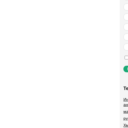
Т
Ин
ан
ма
ру
Хм