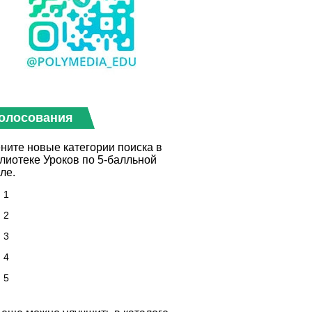
олосования
ните новые категории поиска в
лиотеке Уроков по 5-балльной
ле.
1
2
3
4
5