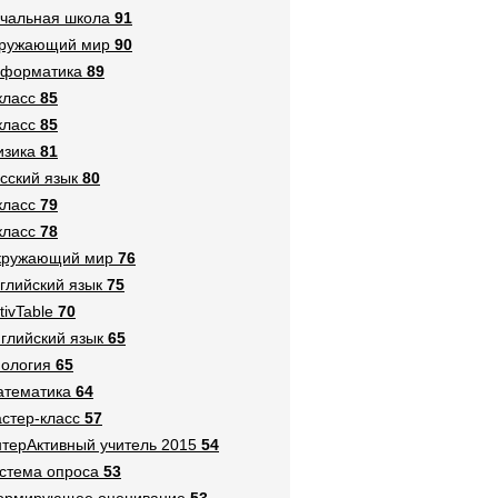
чальная школа
91
кружающий мир
90
нформатика
89
класс
85
класс
85
зика
81
сский язык
80
класс
79
класс
78
кружающий мир
76
глийский язык
75
tivTable
70
глийский язык
65
ология
65
тематика
64
стер-класс
57
терАктивный учитель 2015
54
стема опроса
53
ормирующее оценивание
53