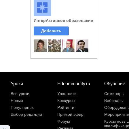
ИнтерАктивное образование
Добавить
Уроки
Edcommunity.ru
Обучение
Все уроки
Участники
Семинары
Новые
Конкурсы
Вебинары
Популярные
Рейтинги
Оборудован
Выбор редакции
Прямой эфир
Мероприяти
Форум
Курсы повы
квалификац
Реклама