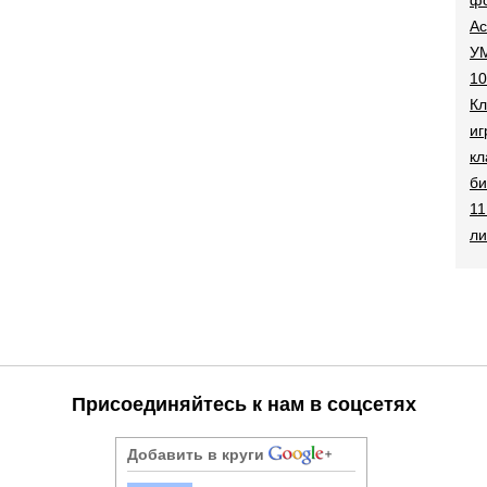
Ac
УМ
10
Кл
иг
кл
би
11
ли
Присоединяйтесь к нам в соцсетях
Добавить в круги