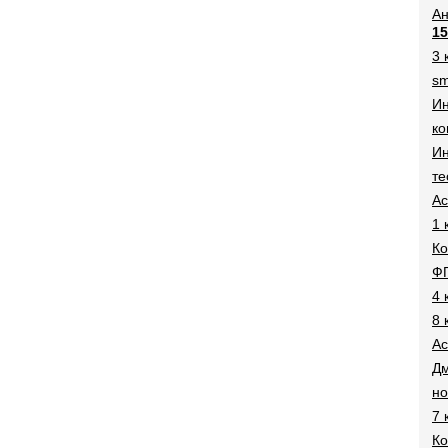
Ан
15
3 
sm
И
ко
Ин
те
Ac
1 
Ко
Ф
4 
8 
Ac
Дм
н
7 
Ко