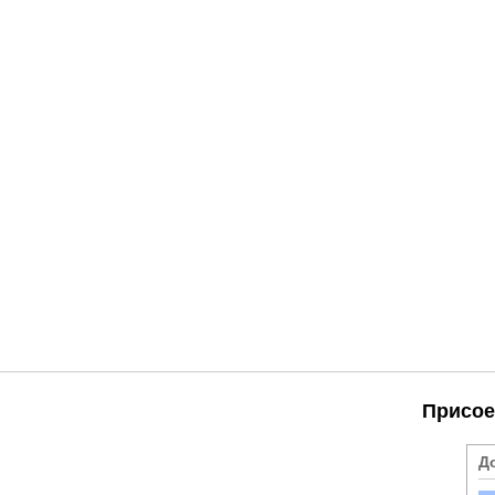
Присое
Д