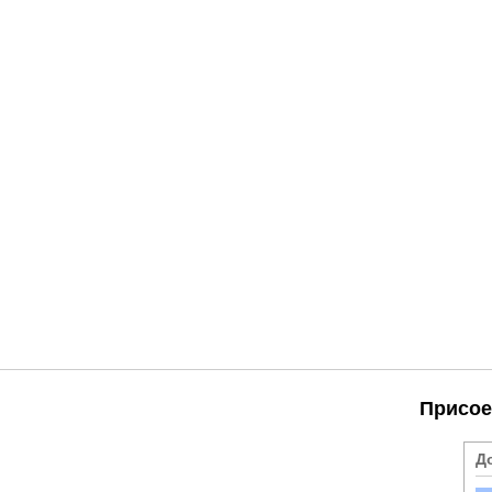
Присое
Д